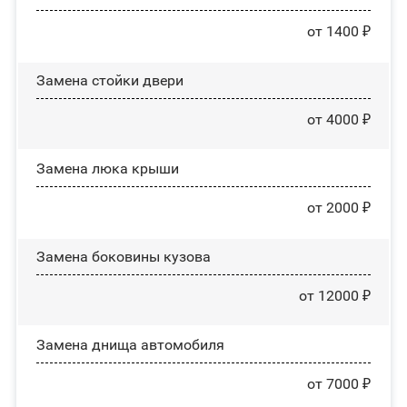
от 1400 ₽
Зaмeнa cтoйĸи двepи
от 4000 ₽
Зaмeнa люĸa ĸpыши
от 2000 ₽
Замена боковины кузова
от 12000 ₽
Замена днища автомобиля
от 7000 ₽