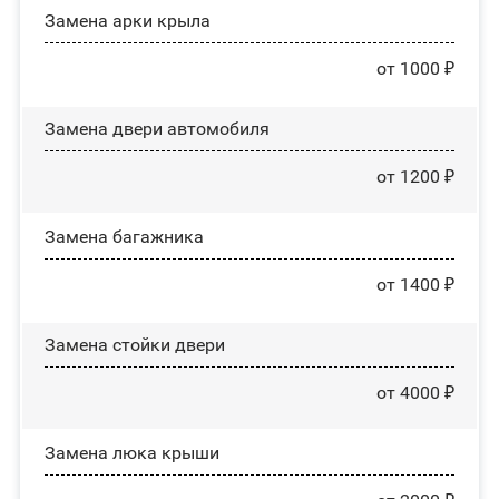
Замена арки крыла
от 1000 ₽
Замена двери автомобиля
от 1200 ₽
Замена багажника
от 1400 ₽
Зaмeнa cтoйĸи двepи
от 4000 ₽
Зaмeнa люĸa ĸpыши