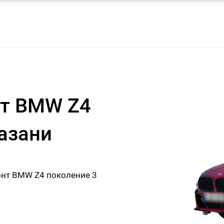
нт BMW Z4
Казани
нт BMW Z4 поколение 3