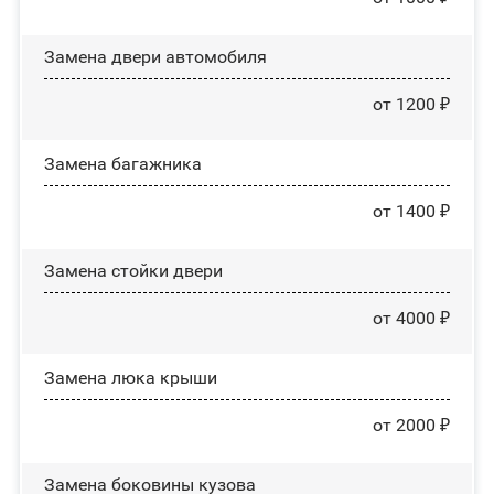
Замена двери автомобиля
от 1200 ₽
Замена багажника
от 1400 ₽
Зaмeнa cтoйĸи двepи
от 4000 ₽
Зaмeнa люĸa ĸpыши
от 2000 ₽
Замена боковины кузова