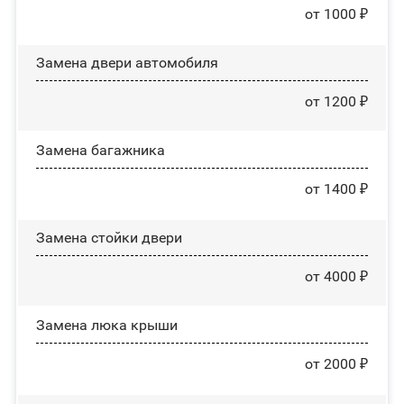
от 1000 ₽
Замена двери автомобиля
от 1200 ₽
Замена багажника
от 1400 ₽
Зaмeнa cтoйĸи двepи
от 4000 ₽
Зaмeнa люĸa ĸpыши
от 2000 ₽