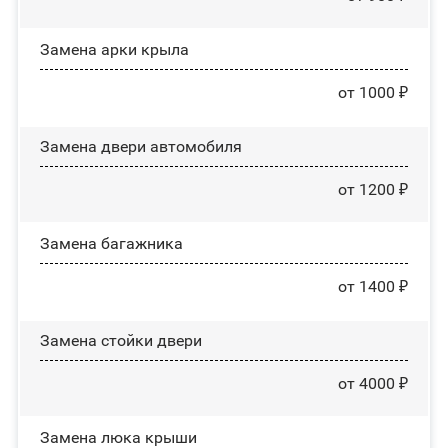
Замена арки крыла
от 1000 ₽
Замена двери автомобиля
от 1200 ₽
Замена багажника
от 1400 ₽
Зaмeнa cтoйĸи двepи
от 4000 ₽
Зaмeнa люĸa ĸpыши