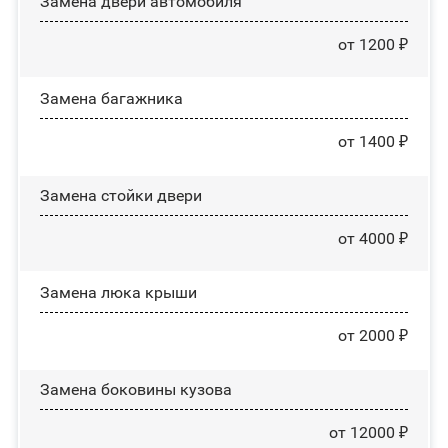
Замена двери автомобиля
от 1200 ₽
Замена багажника
от 1400 ₽
Зaмeнa cтoйĸи двepи
от 4000 ₽
Зaмeнa люĸa ĸpыши
от 2000 ₽
Замена боковины кузова
от 12000 ₽