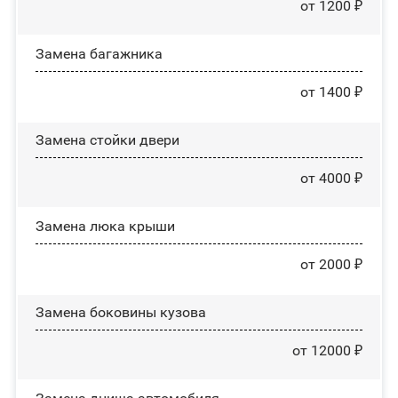
от 1200 ₽
Замена багажника
от 1400 ₽
Зaмeнa cтoйĸи двepи
от 4000 ₽
Зaмeнa люĸa ĸpыши
от 2000 ₽
Замена боковины кузова
от 12000 ₽