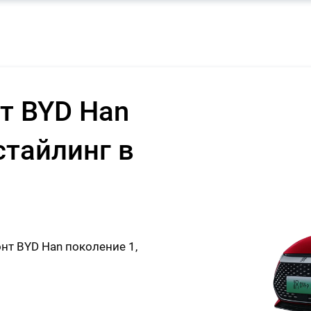
т BYD Han
стайлинг в
т BYD Han поколение 1,