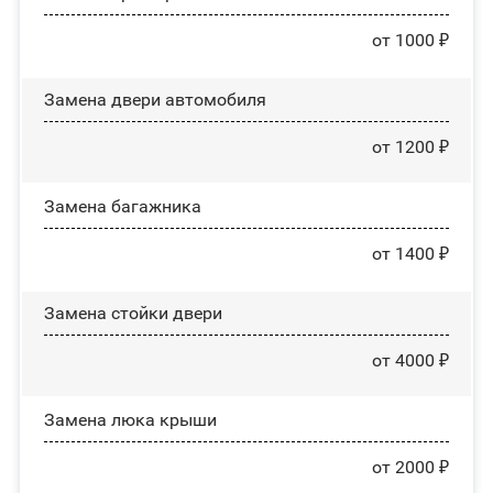
от 1000 ₽
Замена двери автомобиля
от 1200 ₽
Замена багажника
от 1400 ₽
Зaмeнa cтoйĸи двepи
от 4000 ₽
Зaмeнa люĸa ĸpыши
от 2000 ₽