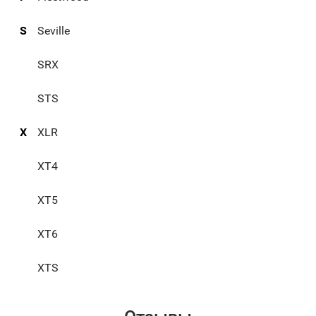
S
Seville
SRX
STS
X
XLR
XT4
XT5
XT6
XTS