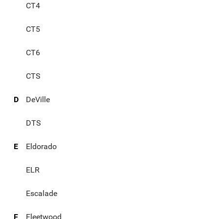
CT4
CT5
CT6
CTS
D
DeVille
DTS
E
Eldorado
ELR
Escalade
F
Fleetwood