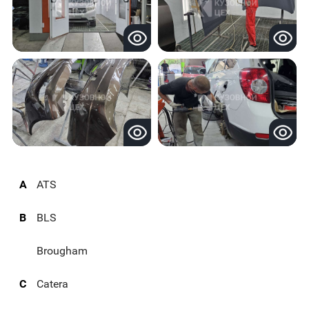
A
ATS
B
BLS
Brougham
C
Catera