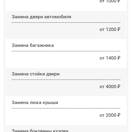
от 1000 ₽
Замена двери автомобиля
от 1200 ₽
Замена багажника
от 1400 ₽
Зaмeнa cтoйĸи двepи
от 4000 ₽
Зaмeнa люĸa ĸpыши
от 2000 ₽
Замена боковины кузова