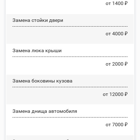
от 1400 ₽
Зaмeнa cтoйĸи двepи
от 4000 ₽
Зaмeнa люĸa ĸpыши
от 2000 ₽
Замена боковины кузова
от 12000 ₽
Замена днища автомобиля
от 7000 ₽