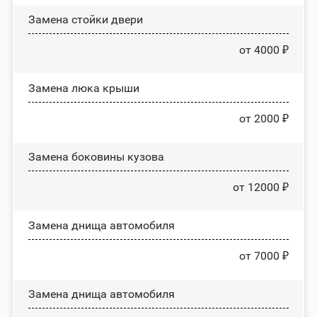
Зaмeнa cтoйĸи двepи
от 4000 ₽
Зaмeнa люĸa ĸpыши
от 2000 ₽
Замена боковины кузова
от 12000 ₽
Замена днища автомобиля
от 7000 ₽
Замена днища автомобиля