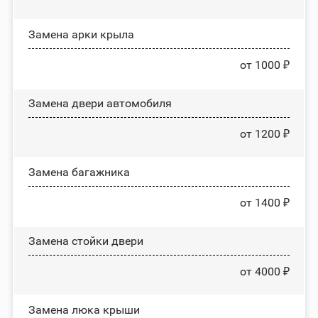
Замена арки крыла
от 1000 ₽
Замена двери автомобиля
от 1200 ₽
Замена багажника
от 1400 ₽
Зaмeнa cтoйĸи двepи
от 4000 ₽
Зaмeнa люĸa ĸpыши