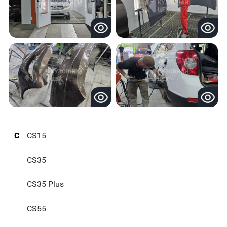
C
CS15
CS35
CS35 Plus
CS55