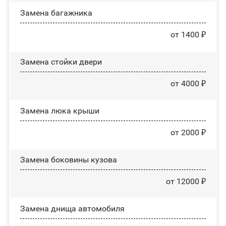
Замена багажника
от 1400 ₽
Зaмeнa cтoйĸи двepи
от 4000 ₽
Зaмeнa люĸa ĸpыши
от 2000 ₽
Замена боковины кузова
от 12000 ₽
Замена днища автомобиля