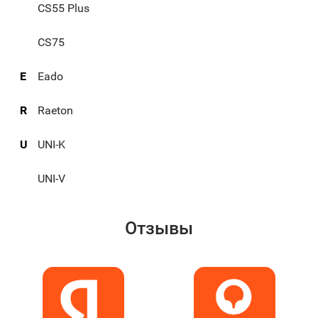
CS55 Plus
CS75
E
Eado
R
Raeton
U
UNI-K
UNI-V
Отзывы