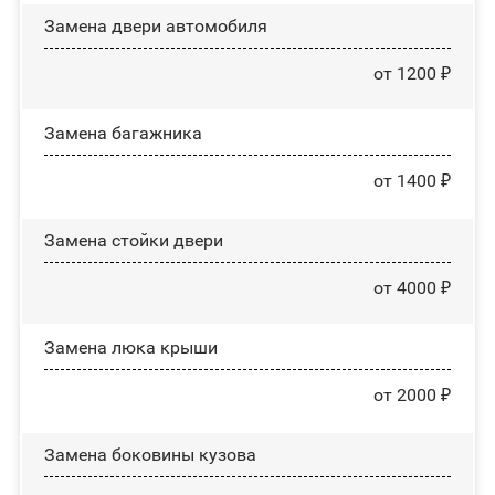
Замена двери автомобиля
от 1200 ₽
Замена багажника
от 1400 ₽
Зaмeнa cтoйĸи двepи
от 4000 ₽
Зaмeнa люĸa ĸpыши
от 2000 ₽
Замена боковины кузова