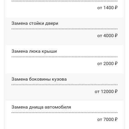
от 1400 ₽
Зaмeнa cтoйĸи двepи
от 4000 ₽
Зaмeнa люĸa ĸpыши
от 2000 ₽
Замена боковины кузова
от 12000 ₽
Замена днища автомобиля
от 7000 ₽