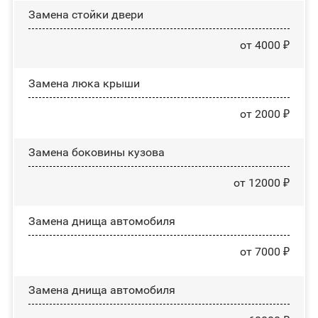
Зaмeнa cтoйĸи двepи
от 4000 ₽
Зaмeнa люĸa ĸpыши
от 2000 ₽
Замена боковины кузова
от 12000 ₽
Замена днища автомобиля
от 7000 ₽
Замена днища автомобиля