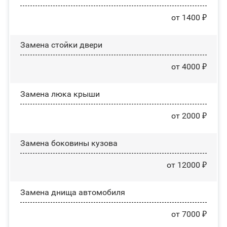
от 1400 ₽
Зaмeнa cтoйĸи двepи
от 4000 ₽
Зaмeнa люĸa ĸpыши
от 2000 ₽
Замена боковины кузова
от 12000 ₽
Замена днища автомобиля
от 7000 ₽