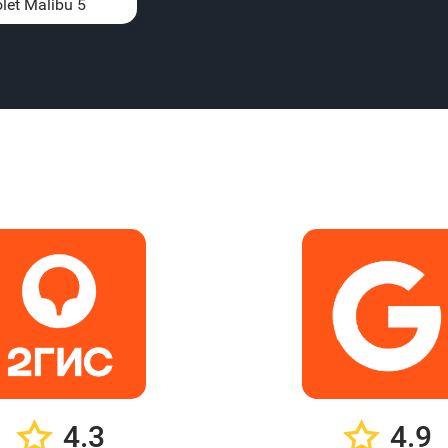
let Malibu 5
4.3
4.9