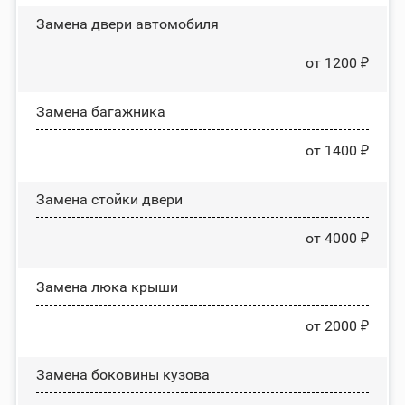
Замена двери автомобиля
от 1200 ₽
Замена багажника
от 1400 ₽
Зaмeнa cтoйĸи двepи
от 4000 ₽
Зaмeнa люĸa ĸpыши
от 2000 ₽
Замена боковины кузова