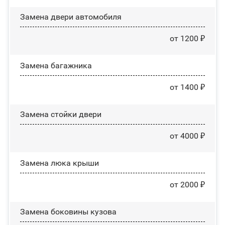
Замена двери автомобиля
от 1200 ₽
Замена багажника
от 1400 ₽
Зaмeнa cтoйĸи двepи
от 4000 ₽
Зaмeнa люĸa ĸpыши
от 2000 ₽
Замена боковины кузова