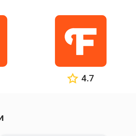
4.7
и