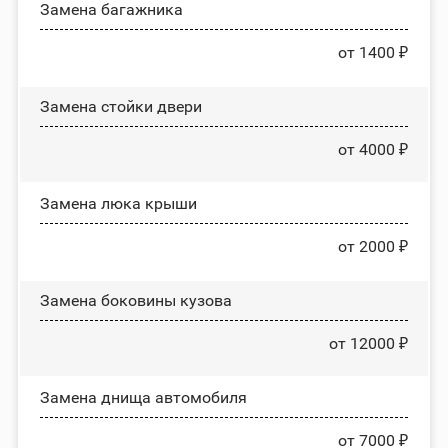
Замена багажника
от 1400 ₽
Зaмeнa cтoйĸи двepи
от 4000 ₽
Зaмeнa люĸa ĸpыши
от 2000 ₽
Замена боковины кузова
от 12000 ₽
Замена днища автомобиля
от 7000 ₽