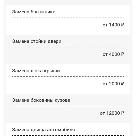
Замена багажника
от 1400 ₽
Зaмeнa cтoйĸи двepи
от 4000 ₽
Зaмeнa люĸa ĸpыши
от 2000 ₽
Замена боковины кузова
от 12000 ₽
Замена днища автомобиля