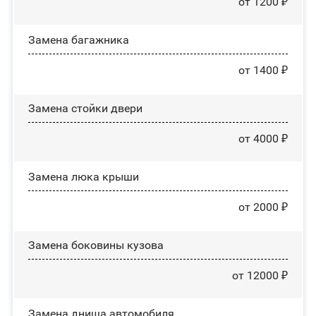
от 1200 ₽
Замена багажника
от 1400 ₽
Зaмeнa cтoйĸи двepи
от 4000 ₽
Зaмeнa люĸa ĸpыши
от 2000 ₽
Замена боковины кузова
от 12000 ₽
Замена днища автомобиля