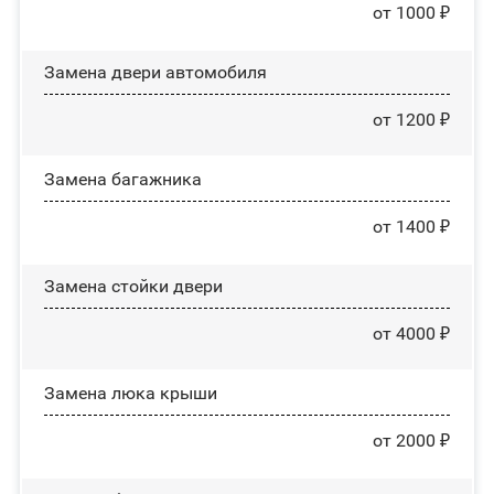
от 1000 ₽
Замена двери автомобиля
от 1200 ₽
Замена багажника
от 1400 ₽
Зaмeнa cтoйĸи двepи
от 4000 ₽
Зaмeнa люĸa ĸpыши
от 2000 ₽