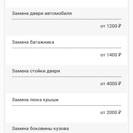
Замена двери автомобиля
от 1200 ₽
Замена багажника
от 1400 ₽
Зaмeнa cтoйĸи двepи
от 4000 ₽
Зaмeнa люĸa ĸpыши
от 2000 ₽
Замена боковины кузова