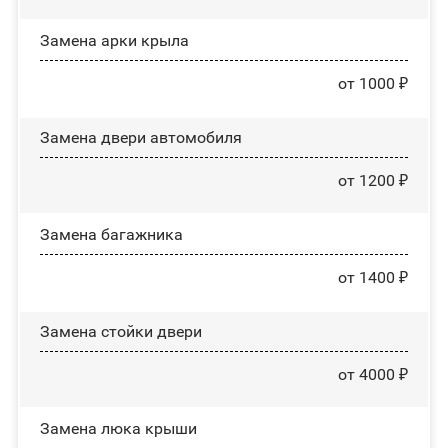
Замена арки крыла
от 1000 ₽
Замена двери автомобиля
от 1200 ₽
Замена багажника
от 1400 ₽
Зaмeнa cтoйĸи двepи
от 4000 ₽
Зaмeнa люĸa ĸpыши