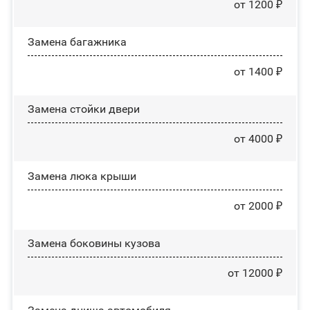
от 1200 ₽
Замена багажника
от 1400 ₽
Зaмeнa cтoйĸи двepи
от 4000 ₽
Зaмeнa люĸa ĸpыши
от 2000 ₽
Замена боковины кузова
от 12000 ₽