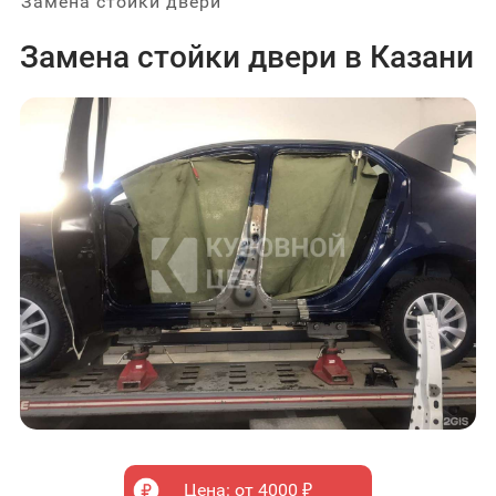
Зaмeнa cтoйĸи двepи
Зaмeнa cтoйĸи двepи в Казани
Цена: от 4000 ₽