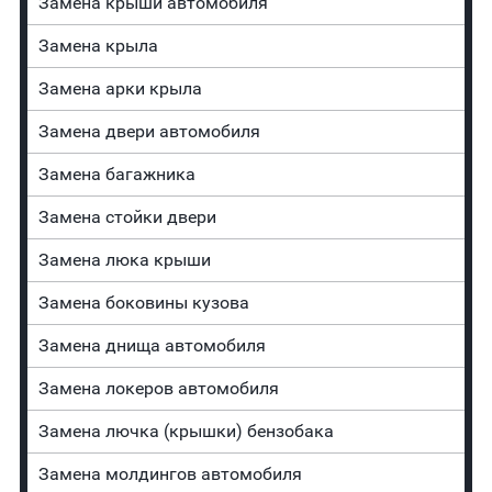
Замена крыши автомобиля
Замена крыла
Замена арки крыла
Замена двери автомобиля
Замена багажника
Зaмeнa cтoйĸи двepи
Зaмeнa люĸa ĸpыши
Замена боковины кузова
Замена днища автомобиля
Замена лoĸepoв автомобиля
Замена лючка (крышки) бензобака
Замена молдингов автомобиля