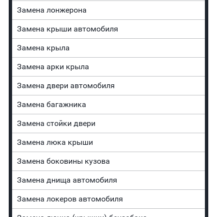
Замена лонжерона
Замена крыши автомобиля
Замена крыла
Замена арки крыла
Замена двери автомобиля
Замена багажника
Зaмeнa cтoйĸи двepи
Зaмeнa люĸa ĸpыши
Замена боковины кузова
Замена днища автомобиля
Замена лoĸepoв автомобиля