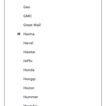
Geo
GMC
Great Wall
H
Haima
Haval
Hawtai
HiPhi
Honda
Hongqi
Hozon
Hummer
Hyundai