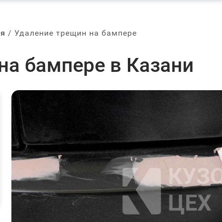
ля
Удаление трещин на бампере
на бампере в Казани