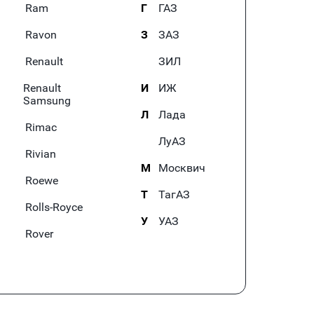
Ram
Г
ГАЗ
Ravon
З
ЗАЗ
Renault
ЗИЛ
Renault
И
ИЖ
Samsung
Л
Лада
Rimac
ЛуАЗ
Rivian
М
Москвич
Roewe
Т
ТагАЗ
Rolls-Royce
У
УАЗ
Rover