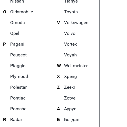
Nissan
Tianye
O
Oldsmobile
Toyota
Omoda
V
Volkswagen
Opel
Volvo
P
Pagani
Vortex
Peugeot
Voyah
Piaggio
W
Weltmeister
Plymouth
X
Xpeng
Polestar
Z
Zeekr
Pontiac
Zotye
Porsche
А
Аурус
R
Radar
Б
Богдан