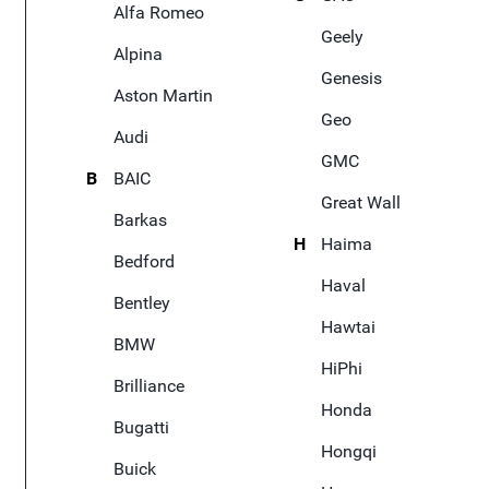
Alfa Romeo
Geely
Alpina
Genesis
Aston Martin
Geo
Audi
GMC
B
BAIC
Great Wall
Barkas
H
Haima
Bedford
Haval
Bentley
Hawtai
BMW
HiPhi
Brilliance
Honda
Bugatti
Hongqi
Buick