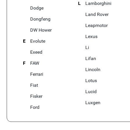
L
Lamborghini
Dodge
Land Rover
Dongfeng
Leapmotor
DW Hower
Lexus
E
Evolute
Li
Exeed
Lifan
F
FAW
Lincoln
Ferrari
Lotus
Fiat
Lucid
Fisker
Luxgen
Ford