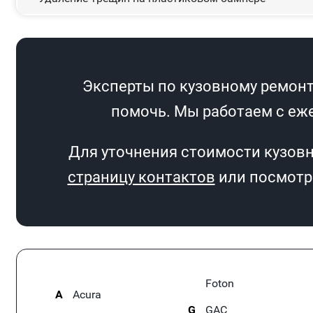
Эксперты по кузовному ремонту
помочь. Мы работаем с еже
Для уточнения стоимости кузовн
страницу контактов
или посмотри
Foton
A
Acura
G
GAC