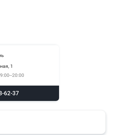
нь
ная, 1
9:00–20:00
8-62-37