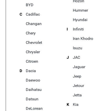
Hozon
BYD
Hummer
C
Cadillac
Hyundai
Changan
I
Infiniti
Chery
Iran Khodro
Chevrolet
Isuzu
Chrysler
J
JAC
Citroen
Jaguar
D
Dacia
Jeep
Daewoo
Jetour
Daihatsu
Jetta
Datsun
K
Kia
DeLorean