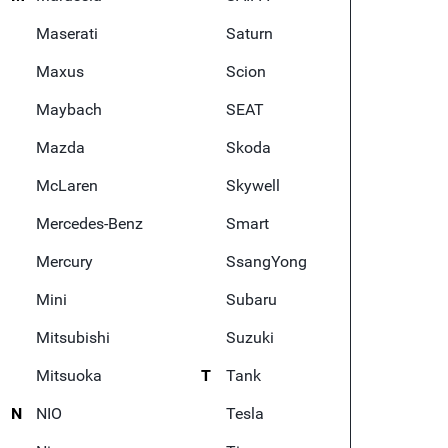
Maserati
Saturn
Maxus
Scion
Maybach
SEAT
Mazda
Skoda
McLaren
Skywell
Mercedes-Benz
Smart
Mercury
SsangYong
Mini
Subaru
Mitsubishi
Suzuki
Mitsuoka
T
Tank
N
NIO
Tesla