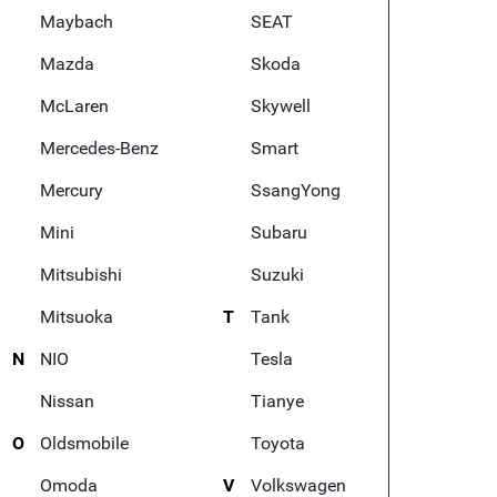
Maybach
SEAT
Mazda
Skoda
McLaren
Skywell
Mercedes-Benz
Smart
Mercury
SsangYong
Mini
Subaru
Mitsubishi
Suzuki
Mitsuoka
T
Tank
N
NIO
Tesla
Nissan
Tianye
O
Oldsmobile
Toyota
Omoda
V
Volkswagen