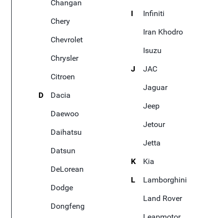
Changan
I
Infiniti
Chery
Iran Khodro
Chevrolet
Isuzu
Chrysler
J
JAC
Citroen
Jaguar
D
Dacia
Jeep
Daewoo
Jetour
Daihatsu
Jetta
Datsun
K
Kia
DeLorean
L
Lamborghini
Dodge
Land Rover
Dongfeng
Leapmotor