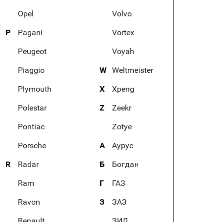
Opel
Volvo
P
Pagani
Vortex
Peugeot
Voyah
Piaggio
W
Weltmeister
Plymouth
X
Xpeng
Polestar
Z
Zeekr
Pontiac
Zotye
Porsche
А
Аурус
R
Radar
Б
Богдан
Ram
Г
ГАЗ
Ravon
З
ЗАЗ
Renault
ЗИЛ