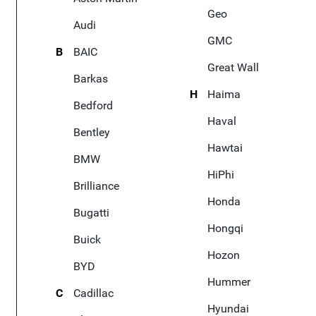
Geo
Audi
GMC
B
BAIC
Great Wall
Barkas
H
Haima
Bedford
Haval
Bentley
Hawtai
BMW
HiPhi
Brilliance
Honda
Bugatti
Hongqi
Buick
Hozon
BYD
Hummer
C
Cadillac
Hyundai