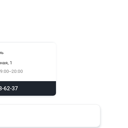
нь
ная, 1
9:00–20:00
8-62-37