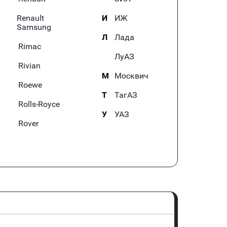
Renault
И
ИЖ
Samsung
Л
Лада
Rimac
ЛуАЗ
Rivian
М
Москвич
Roewe
Т
ТагАЗ
Rolls-Royce
У
УАЗ
Rover