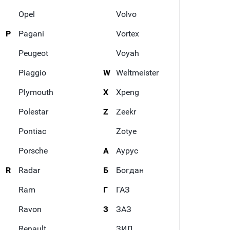
Opel
Volvo
P
Pagani
Vortex
Peugeot
Voyah
Piaggio
W
Weltmeister
Plymouth
X
Xpeng
Polestar
Z
Zeekr
Pontiac
Zotye
Porsche
А
Аурус
R
Radar
Б
Богдан
Ram
Г
ГАЗ
Ravon
З
ЗАЗ
Renault
ЗИЛ