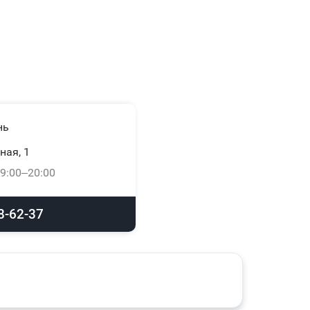
нь
ная, 1
9:00–20:00
8-62-37