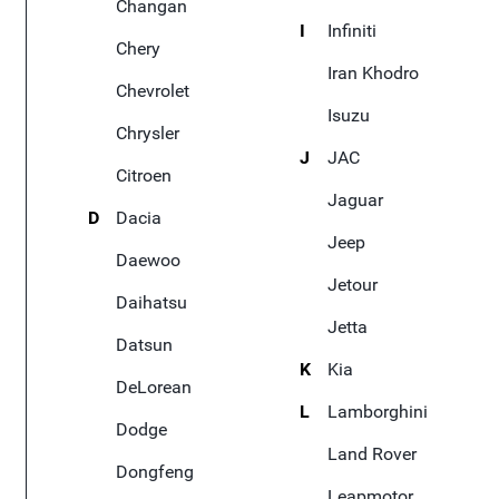
Changan
I
Infiniti
Chery
Iran Khodro
Chevrolet
Isuzu
Chrysler
J
JAC
Citroen
Jaguar
D
Dacia
Jeep
Daewoo
Jetour
Daihatsu
Jetta
Datsun
K
Kia
DeLorean
L
Lamborghini
Dodge
Land Rover
Dongfeng
Leapmotor