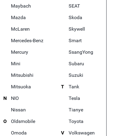
Maybach
SEAT
Mazda
Skoda
McLaren
Skywell
Mercedes-Benz
Smart
Mercury
SsangYong
Mini
Subaru
Mitsubishi
Suzuki
Mitsuoka
T
Tank
N
NIO
Tesla
Nissan
Tianye
O
Oldsmobile
Toyota
Omoda
V
Volkswagen