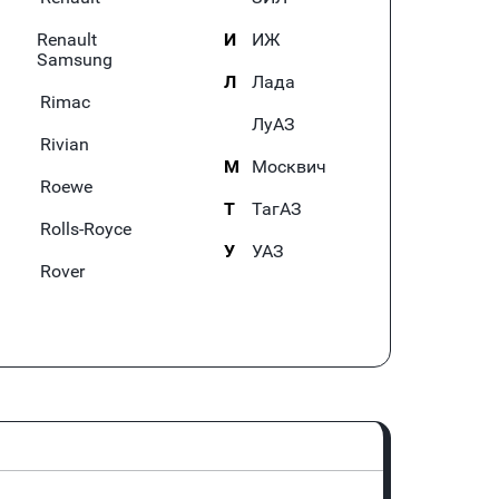
Renault
И
ИЖ
Samsung
Л
Лада
Rimac
ЛуАЗ
Rivian
М
Москвич
Roewe
Т
ТагАЗ
Rolls-Royce
У
УАЗ
Rover