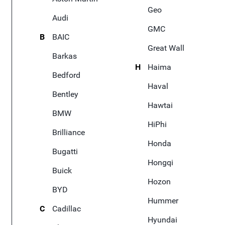
Geo
Audi
GMC
B
BAIC
Great Wall
Barkas
H
Haima
Bedford
Haval
Bentley
Hawtai
BMW
HiPhi
Brilliance
Honda
Bugatti
Hongqi
Buick
Hozon
BYD
Hummer
C
Cadillac
Hyundai