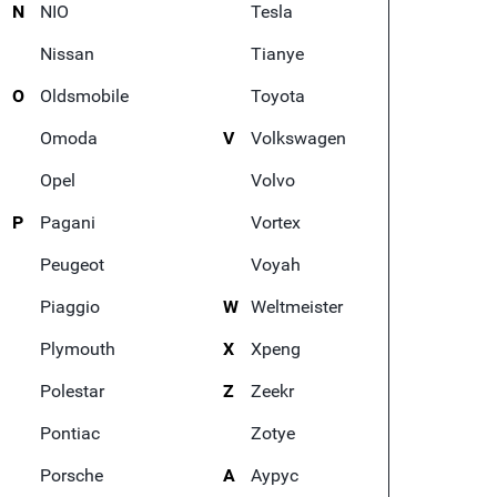
N
NIO
Tesla
Nissan
Tianye
O
Oldsmobile
Toyota
Omoda
V
Volkswagen
Opel
Volvo
P
Pagani
Vortex
Peugeot
Voyah
Piaggio
W
Weltmeister
Plymouth
X
Xpeng
Polestar
Z
Zeekr
Pontiac
Zotye
Porsche
А
Аурус