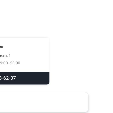
нь
ная, 1
9:00–20:00
8-62-37