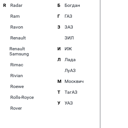
R
Radar
Б
Богдан
Ram
Г
ГАЗ
Ravon
З
ЗАЗ
Renault
ЗИЛ
Renault
И
ИЖ
Samsung
Л
Лада
Rimac
ЛуАЗ
Rivian
М
Москвич
Roewe
Т
ТагАЗ
Rolls-Royce
У
УАЗ
Rover