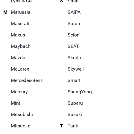
Lynk & Co
S
Saab
M
Marussia
SAIPA
Maserati
Saturn
Maxus
Scion
Maybach
SEAT
Mazda
Skoda
McLaren
Skywell
Mercedes-Benz
Smart
Mercury
SsangYong
Mini
Subaru
Mitsubishi
Suzuki
Mitsuoka
T
Tank