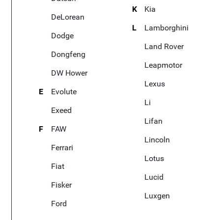
K
Kia
DeLorean
L
Lamborghini
Dodge
Land Rover
Dongfeng
Leapmotor
DW Hower
Lexus
E
Evolute
Li
Exeed
Lifan
F
FAW
Lincoln
Ferrari
Lotus
Fiat
Lucid
Fisker
Luxgen
Ford