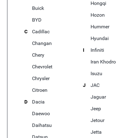
Hongqi
Buick
Hozon
BYD
Hummer
C
Cadillac
Hyundai
Changan
I
Infiniti
Chery
Iran Khodro
Chevrolet
Isuzu
Chrysler
J
JAC
Citroen
Jaguar
D
Dacia
Jeep
Daewoo
Jetour
Daihatsu
Jetta
Datsun