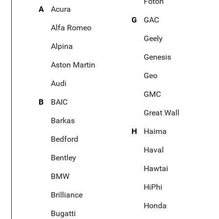
Foton
A
Acura
G
GAC
Alfa Romeo
Geely
Alpina
Genesis
Aston Martin
Geo
Audi
GMC
B
BAIC
Great Wall
Barkas
H
Haima
Bedford
Haval
Bentley
Hawtai
BMW
HiPhi
Brilliance
Honda
Bugatti