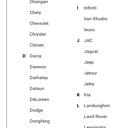
Changan
I
Infiniti
Chery
Iran Khodro
Chevrolet
Isuzu
Chrysler
J
JAC
Citroen
Jaguar
D
Dacia
Jeep
Daewoo
Jetour
Daihatsu
Jetta
Datsun
K
Kia
DeLorean
L
Lamborghini
Dodge
Land Rover
Dongfeng
Leapmotor