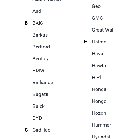
Geo
Audi
GMC
B
BAIC
Great Wall
Barkas
H
Haima
Bedford
Haval
Bentley
Hawtai
BMW
HiPhi
Brilliance
Honda
Bugatti
Hongqi
Buick
Hozon
BYD
Hummer
C
Cadillac
Hyundai