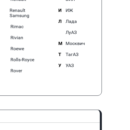
Renault
И
ИЖ
Samsung
Л
Лада
Rimac
ЛуАЗ
Rivian
М
Москвич
Roewe
Т
ТагАЗ
Rolls-Royce
У
УАЗ
Rover