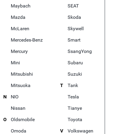
Maybach
SEAT
Mazda
Skoda
McLaren
Skywell
Mercedes-Benz
Smart
Mercury
SsangYong
Mini
Subaru
Mitsubishi
Suzuki
Mitsuoka
T
Tank
N
NIO
Tesla
Nissan
Tianye
O
Oldsmobile
Toyota
Omoda
V
Volkswagen