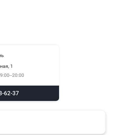
нь
ная, 1
9:00–20:00
8-62-37