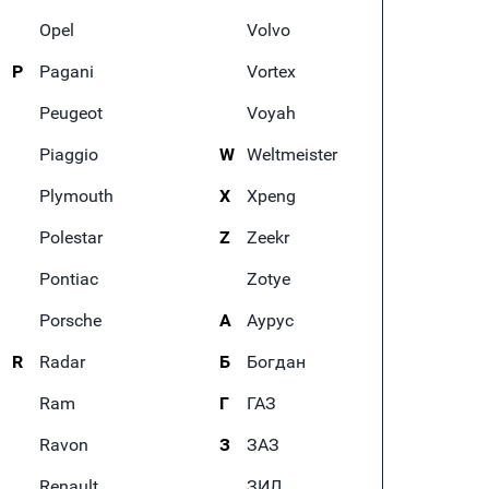
Opel
Volvo
P
Pagani
Vortex
Peugeot
Voyah
Piaggio
W
Weltmeister
Plymouth
X
Xpeng
Polestar
Z
Zeekr
Pontiac
Zotye
Porsche
А
Аурус
R
Radar
Б
Богдан
Ram
Г
ГАЗ
Ravon
З
ЗАЗ
Renault
ЗИЛ