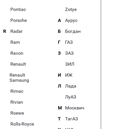
Pontiac
Zotye
Porsche
А
Аурус
R
Radar
Б
Богдан
Ram
Г
ГАЗ
Ravon
З
ЗАЗ
Renault
ЗИЛ
Renault
И
ИЖ
Samsung
Л
Лада
Rimac
ЛуАЗ
Rivian
М
Москвич
Roewe
Т
ТагАЗ
Rolls-Royce