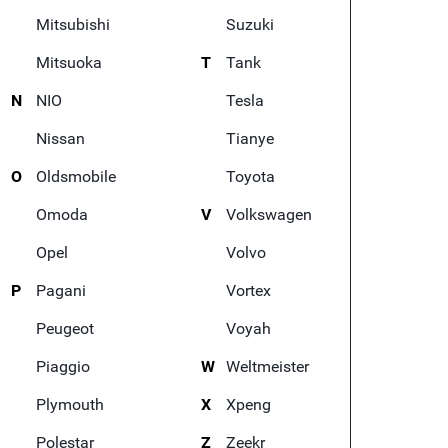
Mitsubishi
Suzuki
Mitsuoka
T
Tank
N
NIO
Tesla
Nissan
Tianye
O
Oldsmobile
Toyota
Omoda
V
Volkswagen
Opel
Volvo
P
Pagani
Vortex
Peugeot
Voyah
Piaggio
W
Weltmeister
Plymouth
X
Xpeng
Polestar
Z
Zeekr