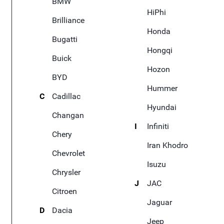
BMW
HiPhi
Brilliance
Honda
Bugatti
Hongqi
Buick
Hozon
BYD
Hummer
C
Cadillac
Hyundai
Changan
I
Infiniti
Chery
Iran Khodro
Chevrolet
Isuzu
Chrysler
J
JAC
Citroen
Jaguar
D
Dacia
Jeep