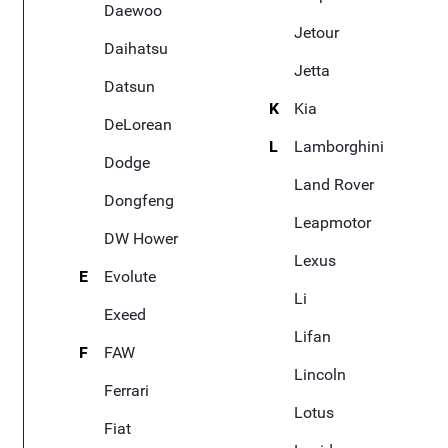
Daewoo
Jetour
Daihatsu
Jetta
Datsun
K
Kia
DeLorean
L
Lamborghini
Dodge
Land Rover
Dongfeng
Leapmotor
DW Hower
Lexus
E
Evolute
Li
Exeed
Lifan
F
FAW
Lincoln
Ferrari
Lotus
Fiat