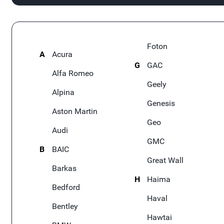
Foton
A
Acura
G
GAC
Alfa Romeo
Geely
Alpina
Genesis
Aston Martin
Geo
Audi
GMC
B
BAIC
Great Wall
Barkas
H
Haima
Bedford
Haval
Bentley
Hawtai