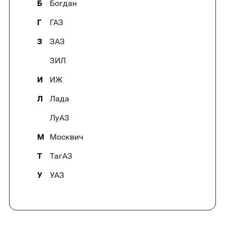
Б
Богдан
Г
ГАЗ
З
ЗАЗ
ЗИЛ
И
ИЖ
Л
Лада
ЛуАЗ
М
Москвич
Т
ТагАЗ
У
УАЗ