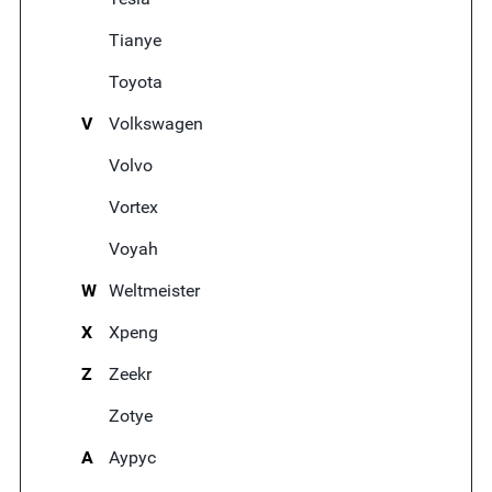
Tianye
Toyota
V
Volkswagen
Volvo
Vortex
Voyah
W
Weltmeister
X
Xpeng
Z
Zeekr
Zotye
А
Аурус