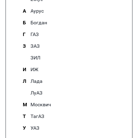
А
Аурус
Б
Богдан
Г
ГАЗ
З
ЗАЗ
ЗИЛ
И
ИЖ
Л
Лада
ЛуАЗ
М
Москвич
Т
ТагАЗ
У
УАЗ