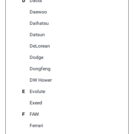
D
Dacia
Daewoo
Daihatsu
Datsun
DeLorean
Dodge
Dongfeng
DW Hower
E
Evolute
Exeed
F
FAW
Ferrari