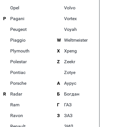
Opel
Volvo
P
Pagani
Vortex
Peugeot
Voyah
Piaggio
W
Weltmeister
Plymouth
X
Xpeng
Polestar
Z
Zeekr
Pontiac
Zotye
Porsche
А
Аурус
R
Radar
Б
Богдан
Ram
Г
ГАЗ
Ravon
З
ЗАЗ
Renault
ЗИЛ