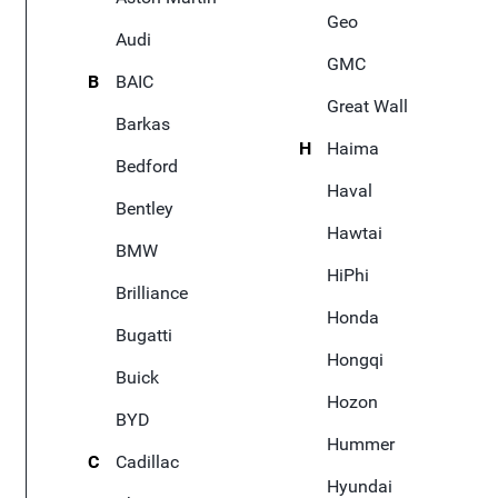
Geo
Audi
GMC
B
BAIC
Great Wall
Barkas
H
Haima
Bedford
Haval
Bentley
Hawtai
BMW
HiPhi
Brilliance
Honda
Bugatti
Hongqi
Buick
Hozon
BYD
Hummer
C
Cadillac
Hyundai