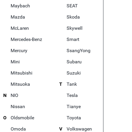
Maybach
SEAT
Mazda
Skoda
McLaren
Skywell
Mercedes-Benz
Smart
Mercury
SsangYong
Mini
Subaru
Mitsubishi
Suzuki
Mitsuoka
T
Tank
N
NIO
Tesla
Nissan
Tianye
O
Oldsmobile
Toyota
Omoda
V
Volkswagen