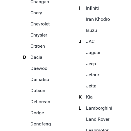
Changan
I
Infiniti
Chery
Iran Khodro
Chevrolet
Isuzu
Chrysler
J
JAC
Citroen
Jaguar
D
Dacia
Jeep
Daewoo
Jetour
Daihatsu
Jetta
Datsun
K
Kia
DeLorean
L
Lamborghini
Dodge
Land Rover
Dongfeng
Leapmotor