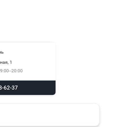
нь
ная, 1
9:00–20:00
8-62-37