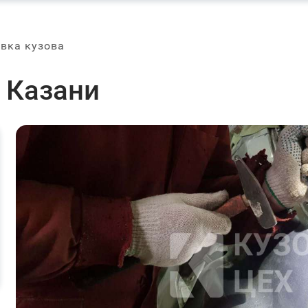
вка кузова
в Казани