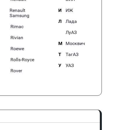
Renault
И
ИЖ
Samsung
Л
Лада
Rimac
ЛуАЗ
Rivian
М
Москвич
Roewe
Т
ТагАЗ
Rolls-Royce
У
УАЗ
Rover